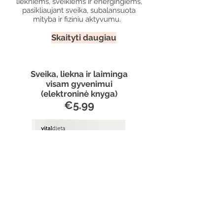
liekniems, sveikiems ir energingiems,
pasikliaujant sveika, subalansuota
mityba ir fiziniu aktyvumu.
Skaityti daugiau
Sveika, liekna ir laiminga
visam gyvenimui
(elektroninė knyga)
€5.99