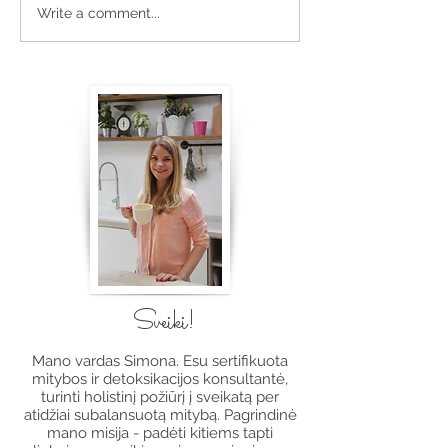
Vasariškas varškės tortas
Graikiškas Santo
Write a comment...
su uogomis
- Žirnių užtepėl
Sveiki!
Mano vardas Simona. Esu sertifikuota
mitybos ir detoksikacijos konsultantė,
turinti holistinį požiūrį į sveikatą per
atidžiai subalansuotą mitybą. Pagrindinė
mano misija - padėti kitiems tapti