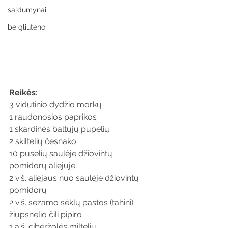
saldumynai
be gliuteno
Reikės:
3 vidutinio dydžio morkų
1 raudonosios paprikos
1 skardinės baltųjų pupelių
2 skiltelių česnako
10 puselių saulėje džiovintų 
pomidorų aliejuje
2 v.š. aliejaus nuo saulėje džiovintų 
pomidorų
2 v.š. sezamo sėklų pastos (tahini)
žiupsnelio čili pipiro
1 a.š. ciberžolės miltelių