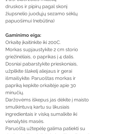
druskos ir pipirų pagal skonį
žiupsnelio juodųjų sezamo sėklų 
papuošimui (nebūtina)
Gaminimo eiga:
Orkaitę įkaitinkite iki 200C. 
Morkas supjaustykite 2 cm storio 
griežinėliais, o paprikas į 4 dalis. 
Dosniai pabarstykite prieskoniais, 
užpilkite šlakelį aliejaus ir gerai 
išmaišykite. Paruoštas morkas ir 
papriką kepkite orkaitėje apie 30 
minučių.
Daržovėms iškepus jas dėkite į maisto 
smulkintuvą kartu su likusiais 
ingredientais ir viską sumalkite iki 
vienalytės masės. 
Paruoštą užtepėlę galima patiekti su 