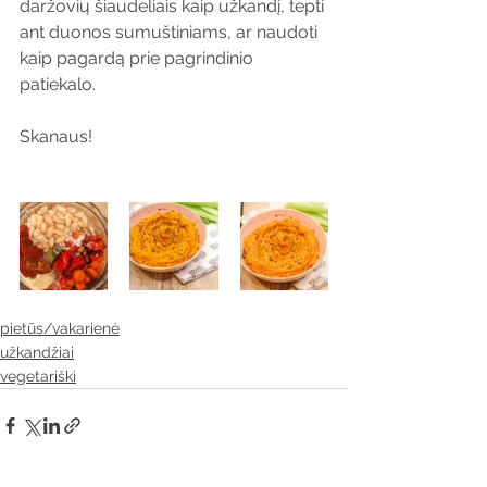
daržovių šiaudeliais kaip užkandį, tepti 
ant duonos sumuštiniams, ar naudoti 
kaip pagardą prie pagrindinio 
patiekalo.
Skanaus!
pietūs/vakarienė
užkandžiai
vegetariški