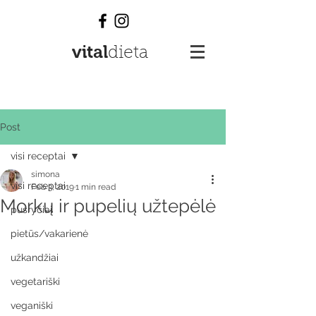
vital
dieta
Post
visi receptai
simona
visi receptai
Feb 3, 2019
1 min read
Morkų ir pupelių užtepėlė
pusryčiai
pietūs/vakarienė
užkandžiai
vegetariški
veganiški