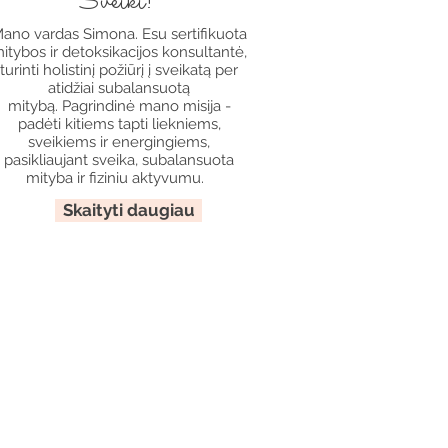
Sveiki!
ano vardas Simona. Esu sertifikuota
itybos ir detoksikacijos konsultantė,
turinti holistinį požiūrį į sveikatą per
atidžiai subalansuotą
mitybą. Pagrindinė mano misija -
padėti kitiems tapti liekniems,
sveikiems ir energingiems,
pasikliaujant sveika, subalansuota
mityba ir fiziniu aktyvumu.
Skaityti daugiau