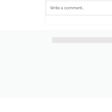
Write a comment...
Pekano riešutų granola