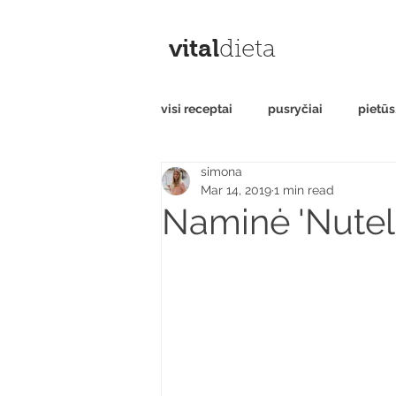
vital
dieta
visi receptai
pusryčiai
pietū
simona
saldumynai
be gliuteno
Mar 14, 2019
1 min read
Naminė 'Nutella