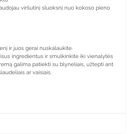
 naudojau viršutinį sluoksnį nuo kokoso pieno 
nį ir juos gerai nuskalaukite. 
sus ingredientus ir smulkinkite iki vienalytės 
emą galima patiekti su blyneliais, užtepti ant 
audeliais ar vaisiais.