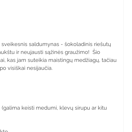
 sveikesnis saldumynas - šokoladinis riešutų 
ukštu ir neujausti sąžinės graužimo!  Šio 
ai, kas jam suteikia maistingų medžiagų, tačiau 
po visiškai nesijaučia. 
 (galima keisti medumi, klevų sirupu ar kitu 
akto