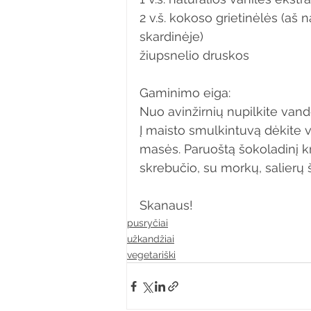
2 v.š. kokoso grietinėlės (aš
skardinėje)
žiupsnelio druskos
Gaminimo eiga:
Nuo avinžirnių nupilkite vande
Į maisto smulkintuvą dėkite vi
masės. Paruoštą šokoladinį kr
skrebučio, su morkų, salierų ši
Skanaus!
pusryčiai
užkandžiai
vegetariški