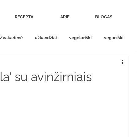
RECEPTAI
APIE
BLOGAS
s/vakarienė
užkandžiai
vegetariški
veganiški
' su avinžirniais