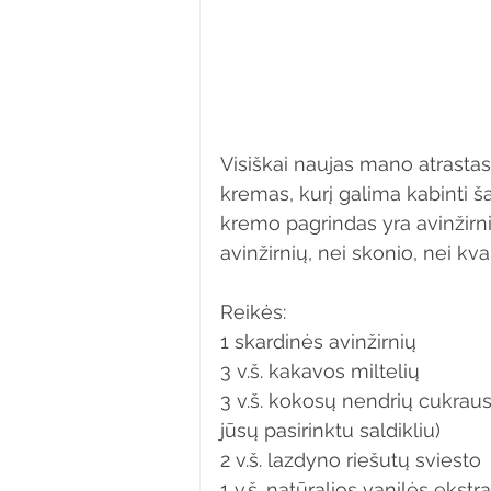
Visiškai naujas mano atrastas
kremas, kurį galima kabinti ša
kremo pagrindas yra avinžirni
avinžirnių, nei skonio, nei kva
Reikės:
1 skardinės avinžirnių
3 v.š. kakavos miltelių
3 v.š. kokosų nendrių cukraus
jūsų pasirinktu saldikliu)
2 v.š. lazdyno riešutų sviesto
1 v.š. natūralios vanilės ekstr