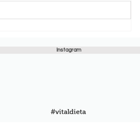
Vasariškas varškės tortas su
uogomis
Instagram
#vitaldieta