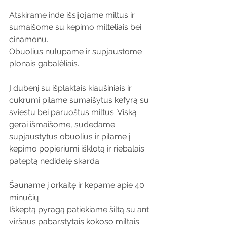
Atskirame inde išsijojame miltus ir 
sumaišome su kepimo milteliais bei 
cinamonu. 
Obuolius nulupame ir supjaustome 
plonais gabalėliais.
Į dubenį su išplaktais kiaušiniais ir 
cukrumi pilame sumaišytus kefyrą su 
sviestu bei paruoštus miltus. Viską 
gerai išmaišome, sudedame 
supjaustytus obuolius ir pilame į 
kepimo popieriumi išklotą ir riebalais 
pateptą nedidelę skardą. 
Šauname į orkaitę ir kepame apie 40 
minučių.
Iškeptą pyragą patiekiame šiltą su ant 
viršaus pabarstytais kokoso miltais.