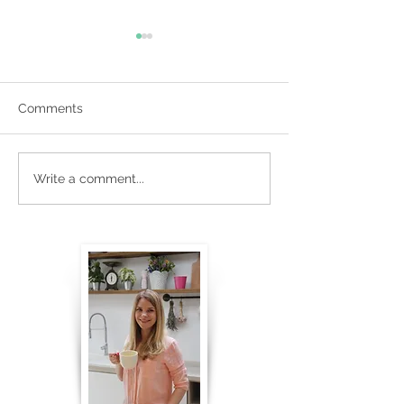
Comments
Vasariškas varškės tortas
Graikiškas Santo
Write a comment...
su uogomis
- Žirnių užtepėl