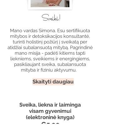
Sveiki!
Mano vardas Simona. Esu sertifikuota
mitybos ir detoksikacijos konsultantė,
turinti holistinį požiūrį į sveikatą per
atidžiai subalansuotą mitybą. Pagrindinė
mano misija - padėti kitiems tapti
liekniems, sveikiems ir energingiems,
pasikliaujant sveika, subalansuota
mityba ir fiziniu aktyvumu.
Skaityti daugiau
Sveika, liekna ir laiminga
visam gyvenimui
(elektroninė knyga)
€5.99