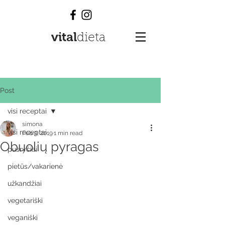
vital
dieta
Post
visi receptai
simona
visi receptai
Feb 3, 2019
1 min read
Obuolių pyragas
pusryčiai
pietūs/vakarienė
užkandžiai
vegetariški
veganiški