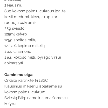
2 kiaušinių
80g kokoso palmių cukraus (galite 
keisti medumi, klevų sirupu ar 
ruduoju cukrumi)
35g sviesto
125ml kefyro
125g speltos miltų
1/2 a.š. kepimo miltelių
1 a.š. cinamono
1 a.š. kokoso miltų pyrago viršui 
apibarstyti
Gaminimo eiga:
Orkaitę įkaitinkite iki 180C.
Kiaušinius mikseriu išplakame su 
kokoso palmių cukrumi. 
Sviestą ištirpiname ir sumaišome su 
kefyru.