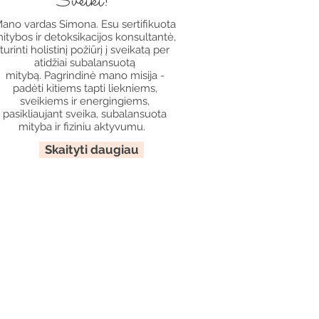
Sveiki!
ano vardas Simona. Esu sertifikuota
itybos ir detoksikacijos konsultantė,
turinti holistinį požiūrį į sveikatą per
atidžiai subalansuotą
mitybą. Pagrindinė mano misija -
padėti kitiems tapti liekniems,
sveikiems ir energingiems,
pasikliaujant sveika, subalansuota
mityba ir fiziniu aktyvumu.
Skaityti daugiau