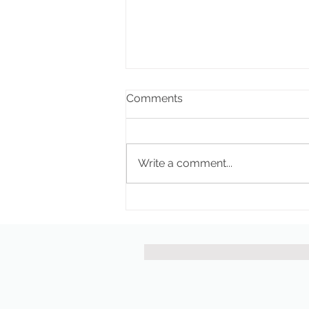
Comments
Write a comment...
Pekano riešutų granola