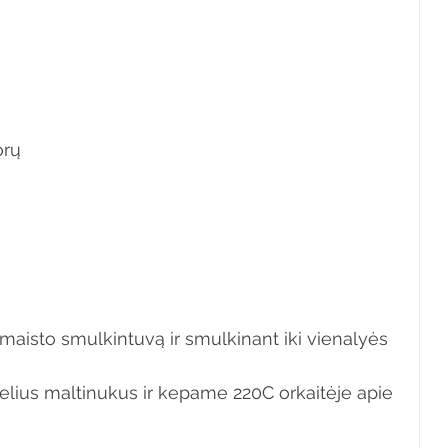
orų
maisto smulkintuvą ir smulkinant iki vienalyės 
ius maltinukus ir kepame 220C orkaitėje apie 