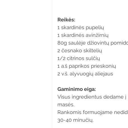
Reikės:
1 skardinės pupelių 
1 skardinės avinžirnių
80g saulėje džiovintų pomid
2 česnako skiltelių
1/2 citrinos sulčių
1 a.š paprikos prieskonių
2 v.š. alyvuogių aliejaus
Gaminimo eiga: 
Visus ingredientus dedame į 
masės. 
Rankomis formuojame nedidel
30-40 minučių.