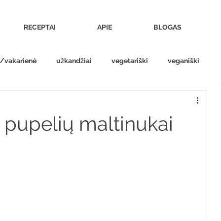
RECEPTAI
APIE
BLOGAS
s/vakarienė
užkandžiai
vegetariški
veganiški
i pupelių maltinukai