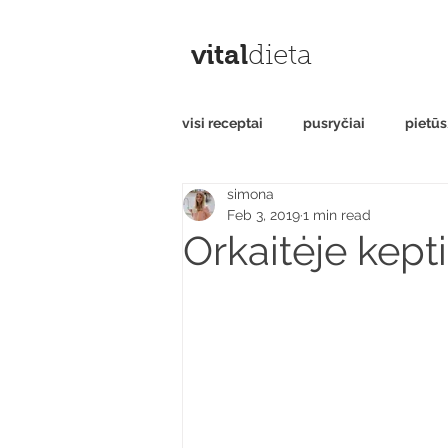
vital
dieta
visi receptai
pusryčiai
pietū
simona
saldumynai
be gliuteno
Feb 3, 2019
1 min read
Orkaitėje kept