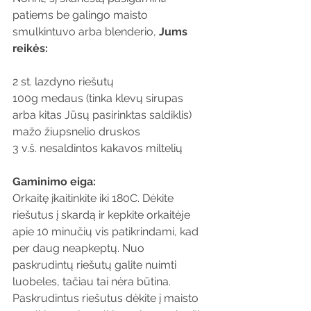
patiems be galingo maisto 
smulkintuvo arba blenderio, 
Jums 
reikės:
2 st. lazdyno riešutų
100g medaus (tinka klevų sirupas 
arba kitas Jūsų pasirinktas saldiklis)
mažo žiupsnelio druskos
3 v.š. nesaldintos kakavos miltelių 
Gaminimo eiga:
Orkaitę įkaitinkite iki 180C. Dėkite 
riešutus į skardą ir kepkite orkaitėje 
apie 10 minučių vis patikrindami, kad 
per daug neapkeptų. Nuo 
paskrudintų riešutų galite nuimti 
luobeles, tačiau tai nėra būtina. 
Paskrudintus riešutus dėkite į maisto 