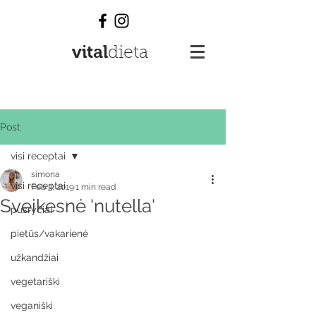
vital
dieta
Post
visi receptai
simona
visi receptai
Feb 3, 2019
1 min read
Sveikesnė 'nutella'
pusryčiai
pietūs/vakarienė
užkandžiai
vegetariški
veganiški