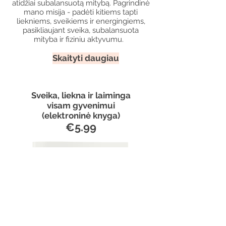
atidžiai subalansuotą mitybą. Pagrindinė
mano misija - padėti kitiems tapti
liekniems, sveikiems ir energingiems,
pasikliaujant sveika, subalansuota
mityba ir fiziniu aktyvumu.
Skaityti daugiau
Sveika, liekna ir laiminga
visam gyvenimui
(elektroninė knyga)
€5.99