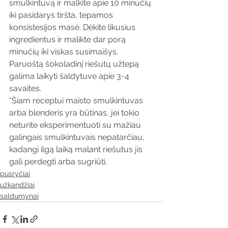
smulkintuvą ir malkite apie 10 minučių 
iki pasidarys tiršta, tepamos 
konsistesijos masė. Dėkite likusius 
ingredientus ir malikte dar porą 
minučių iki viskas susimaišys. 
Paruoštą šokoladinį riešutų užtepą 
galima laikyti šaldytuve apie 3-4 
savaites.
*Šiam receptui maisto smulkintuvas 
arba blenderis yra būtinas, jei tokio 
neturite eksperimentuoti su mažiau 
galingais smulkintuvais nepatarčiau, 
kadangi ilgą laiką malant riešutus jis 
gali perdegti arba sugriūti. 
pusryčiai
užkandžiai
saldumynai