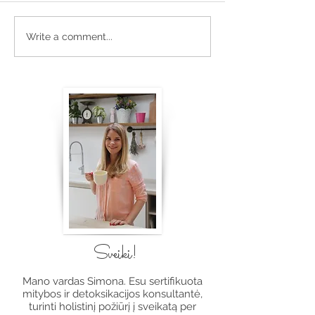
Vasariškas varškės tortas
Graikiškas Santo
Write a comment...
su uogomis
- Žirnių užtepėl
Sveiki!
Mano vardas Simona. Esu sertifikuota
mitybos ir detoksikacijos konsultantė,
turinti holistinį požiūrį į sveikatą per