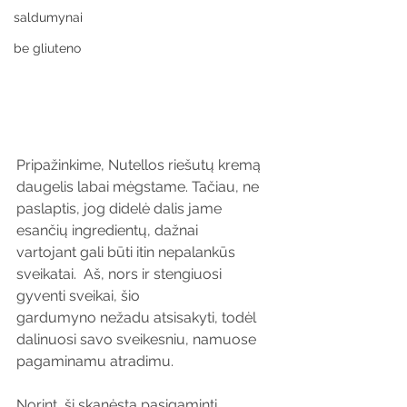
saldumynai
be gliuteno
Pripažinkime, Nutellos riešutų kremą 
daugelis labai mėgstame. Tačiau, ne 
paslaptis, jog didelė dalis jame 
esančių ingredientų, dažnai 
vartojant gali būti itin nepalankūs 
sveikatai.  Aš, nors ir stengiuosi 
gyventi sveikai, šio 
gardumyno nežadu atsisakyti, todėl 
dalinuosi savo sveikesniu, namuose 
pagaminamu atradimu. 
Norint, šį skanėstą pasigaminti 