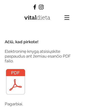
vital
dieta
Ačiū, kad pirkote!
Elektroninę knygą atsisiųskite
paspaudus ant žemiau esančio PDF
failo.
Pagarbiai,