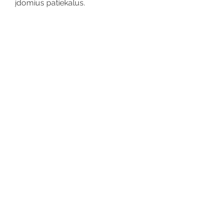
įdomius patiekalus.
Blogus mitybos į pročius pakeitus
gerais, gyventi sveikai tampa
paprasta.
Antsvoris, prastai atrodanti oda,
nuolatinis nuovargis yra gyvenimo
trukdžiai, kurių privalome
atsikratyti.
Instagram