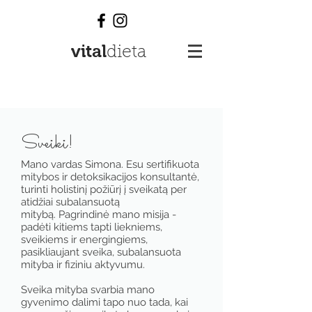
vital
dieta
Sveiki!
Mano vardas Simona. Esu sertifikuota
mitybos ir detoksikacijos konsultantė,
turinti holistinį požiūrį į sveikatą per
atidžiai subalansuotą
mitybą. Pagrindinė mano misija -
padėti kitiems tapti liekniems,
sveikiems ir energingiems,
pasikliaujant sveika, subalansuota
mityba ir fiziniu aktyvumu.
Sveika mityba svarbia mano
gyvenimo dalimi tapo nuo tada, kai