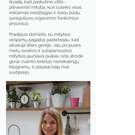
išvadą, kad paskutinė viltis -
pilnavertė mityba, kuri suteiks visas
reikiamas medžiagas ir, tokiu būdu,
sureguliuos organizmo funkcinius
procesus.
Pradėjusi domėtis, su mitybos
ekspertų pagalba pastebėjau, kad
situacija išties gerėjo. Jau po pusės
metų sveikos ir subalansuotos
mitybos jaučiausi puikiai, oda atrodė
gerai, nukrito keletas nereikalingų
kilogramų, ir plaukai kaip mat
sustiprėjo.