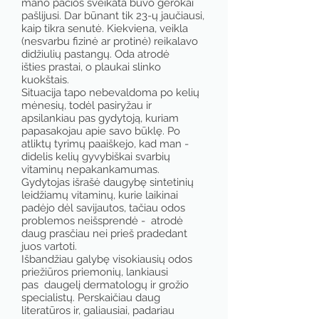
mano pačios sveikata buvo gerokai
pašlijusi. Dar būnant tik 23-ų jaučiausi,
kaip tikra senutė. Kiekviena, veikla
(nesvarbu fizinė ar protinė) reikalavo
didžiulių pastangų. Oda atrodė
išties prastai, o plaukai slinko
kuokštais.
Situacija tapo nebevaldoma po kelių
mėnesių, todėl pasiryžau ir
apsilankiau pas gydytoją, kuriam
papasakojau apie savo būklę. Po
atliktų tyrimų paaiškejo, kad man -
didelis kelių gyvybiškai svarbių
vitaminų nepakankamumas.
Gydytojas išrašė daugybę sintetinių
leidžiamų vitaminų, kurie laikinai
padėjo dėl savijautos, tačiau odos
problemos neišsprendė - atrodė
daug prasčiau nei prieš pradedant
juos vartoti.
Išbandžiau galybę visokiausių odos
priežiūros priemonių, lankiausi
pas daugelį dermatologų ir grožio
specialistų. Perskaičiau daug
literatūros ir, galiausiai, padariau