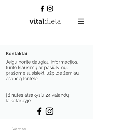
vital
dieta
Kontaktai
Jeigu norite daugiau informacijos,
turite klausimų ar pasiūlymų,
prašome susisiekti užpildę žemiau
esančią lentelę.
Į žinutes atsakysiu 24 valandų
laikotarpyje.