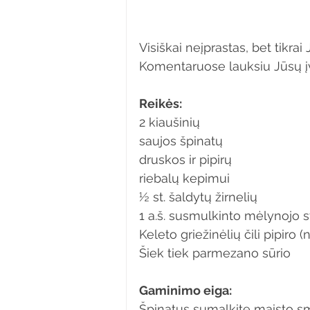
Visiškai neįprastas, bet tikra
Komentaruose lauksiu Jūsų įv
Reikės:
2 kiaušinių 
saujos špinatų 
druskos ir pipirų 
riebalų kepimui
½ st. šaldytų žirnelių
1 a.š. susmulkinto mėlynojo 
Keleto griežinėlių čili pipiro 
Šiek tiek parmezano sūrio
Gaminimo eiga:
Špinatus sumalkite maisto smul