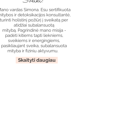
Sveiki!
ano vardas Simona. Esu sertifikuota
itybos ir detoksikacijos konsultantė,
turinti holistinį požiūrį į sveikatą per
atidžiai subalansuotą
mitybą. Pagrindinė mano misija -
padėti kitiems tapti liekniems,
sveikiems ir energingiems,
pasikliaujant sveika, subalansuota
mityba ir fiziniu aktyvumu.
Skaityti daugiau