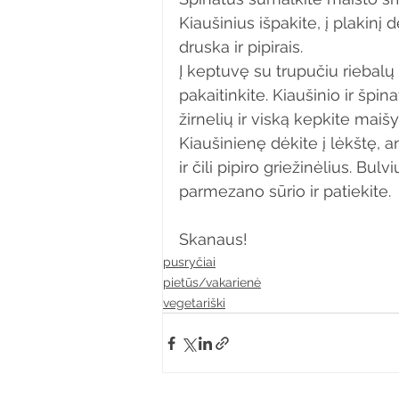
Kiaušinius išpakite, į plakinį
druska ir pipirais.
Į keptuvę su trupučiu riebalų 
pakaitinkite. Kiaušinio ir špin
žirnelių ir viską kepkite maiš
Kiaušinienę dėkite į lėkštę, 
ir čili pipiro griežinėlius. Bu
parmezano sūrio ir patiekite.
Skanaus!
pusryčiai
pietūs/vakarienė
vegetariški