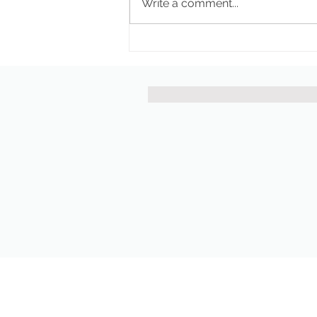
Write a comment...
Pekano riešutų granola