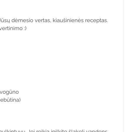
i Jūsų dėmesio vertas, kiaušinienės receptas. 
ertinimo :) 
svogūno 
(nebūtina)
kintuvu. Jei reikia įpilkite šlakelį vandens.