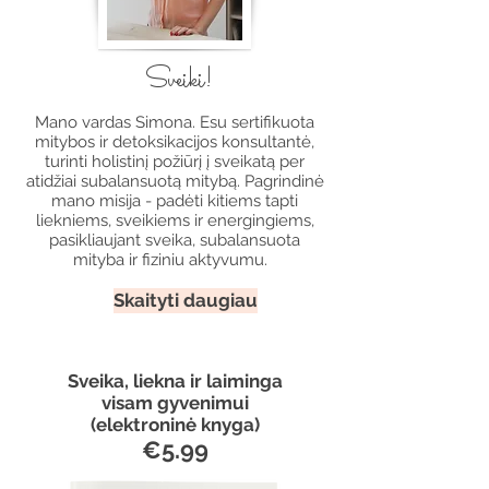
Sveiki!
Mano vardas Simona. Esu sertifikuota
mitybos ir detoksikacijos konsultantė,
turinti holistinį požiūrį į sveikatą per
atidžiai subalansuotą mitybą. Pagrindinė
mano misija - padėti kitiems tapti
liekniems, sveikiems ir energingiems,
pasikliaujant sveika, subalansuota
mityba ir fiziniu aktyvumu.
Skaityti daugiau
Sveika, liekna ir laiminga
visam gyvenimui
(elektroninė knyga)
€5.99