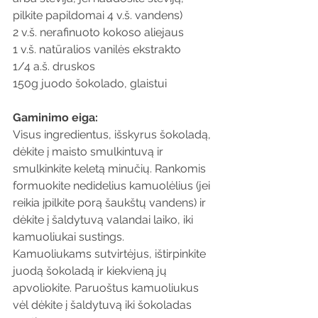
pilkite papildomai 4 v.š. vandens)
2 v.š. nerafinuoto kokoso aliejaus
1 v.š. natūralios vanilės ekstrakto
1/4 a.š. druskos
150g juodo šokolado, glaistui
Gaminimo eiga:
Visus ingredientus, išskyrus šokoladą, 
dėkite į maisto smulkintuvą ir 
smulkinkite keletą minučių. Rankomis 
formuokite nedidelius kamuolėlius (jei 
reikia įpilkite porą šaukštų vandens) ir 
dėkite į šaldytuvą valandai laiko, iki 
kamuoliukai sustings. 
Kamuoliukams sutvirtėjus, ištirpinkite 
juodą šokoladą ir kiekvieną jų 
apvoliokite. Paruoštus kamuoliukus 
vėl dėkite į šaldytuvą iki šokoladas 