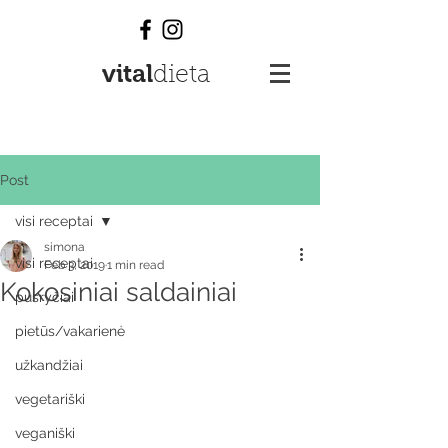
vital
dieta
Post
visi receptai
simona
visi receptai
Feb 3, 2019
1 min read
Kokosiniai saldainiai
pusryčiai
pietūs/vakarienė
užkandžiai
vegetariški
veganiški