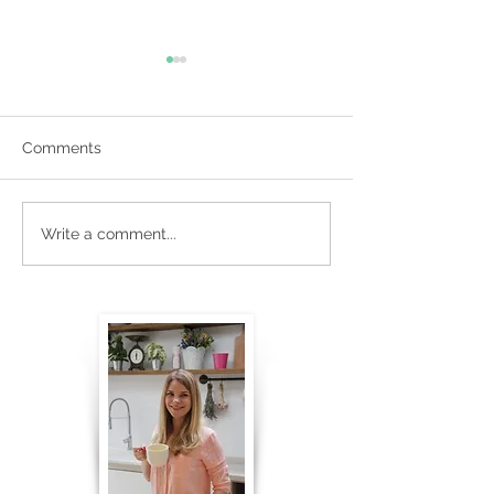
Comments
Vasariškas varškės tortas
Graikiškas Santo
Write a comment...
su uogomis
- Žirnių užtepėl