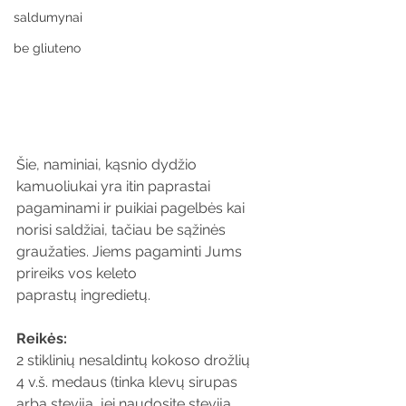
saldumynai
be gliuteno
Šie, naminiai, kąsnio dydžio 
kamuoliukai yra itin paprastai 
pagaminami ir puikiai pagelbės kai 
norisi saldžiai, tačiau be sąžinės 
graužaties. Jiems pagaminti Jums 
prireiks vos keleto 
paprastų ingredietų. 
Reikės:
2 stiklinių nesaldintų kokoso drožlių
4 v.š. medaus (tinka klevų sirupas 
arba stevija, jei naudosite steviją, 