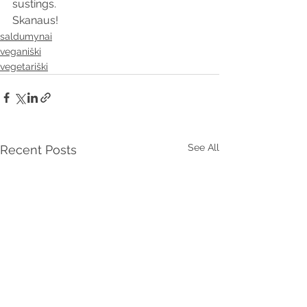
sustings. 
Skanaus!
saldumynai
veganiški
vegetariški
See All
Recent Posts