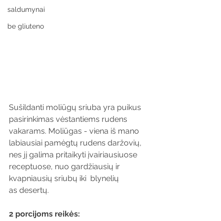
saldumynai
be gliuteno
Sušildanti moliūgų sriuba yra puikus 
pasirinkimas vėstantiems rudens 
vakarams. Moliūgas - viena iš mano 
labiausiai pamėgtų rudens daržovių, 
nes jį galima pritaikyti įvairiausiuose 
receptuose, nuo gardžiausių ir 
kvapniausių sriubų iki  blynelių 
as desertų. 
2 porcijoms reikės: