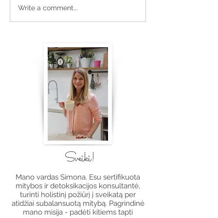
Vasariškas varškės tortas
Graikiškas Santo
Write a comment...
su uogomis
- Žirnių užtepėl
Sveiki!
Mano vardas Simona. Esu sertifikuota
mitybos ir detoksikacijos konsultantė,
turinti holistinį požiūrį į sveikatą per
atidžiai subalansuotą mitybą. Pagrindinė
mano misija - padėti kitiems tapti