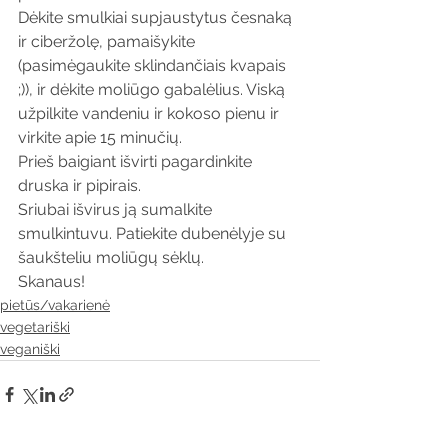
Dėkite smulkiai supjaustytus česnaką 
ir ciberžolę, pamaišykite 
(pasimėgaukite sklindančiais kvapais 
;)), ir dėkite moliūgo gabalėlius. Viską 
užpilkite vandeniu ir kokoso pienu ir 
virkite apie 15 minučių.
Prieš baigiant išvirti pagardinkite 
druska ir pipirais. 
Sriubai išvirus ją sumalkite 
smulkintuvu. Patiekite dubenėlyje su 
šaukšteliu moliūgų sėklų.
Skanaus!
pietūs/vakarienė
vegetariški
veganiški