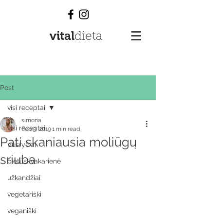
vital
dieta
Post
visi receptai
simona
visi receptai
Feb 3, 2019
1 min read
Pati skaniausia moliūgų
pusryčiai
sriuba
pietūs/vakarienė
užkandžiai
vegetariški
veganiški