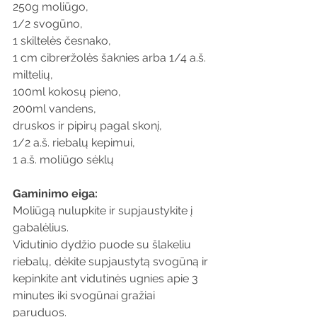
250g moliūgo, 
1/2 svogūno, 
1 skiltelės česnako, 
1 cm cibreržolės šaknies arba 1/4 a.š. 
miltelių, 
100ml kokosų pieno, 
200ml vandens, 
druskos ir pipirų pagal skonį, 
1/2 a.š. riebalų kepimui, 
1 a.š. moliūgo sėklų
Gaminimo eiga:
Moliūgą nulupkite ir supjaustykite į 
gabalėlius.
Vidutinio dydžio puode su šlakeliu 
riebalų, dėkite supjaustytą svogūną ir 
kepinkite ant vidutinės ugnies apie 3 
minutes iki svogūnai gražiai 
paruduos. 