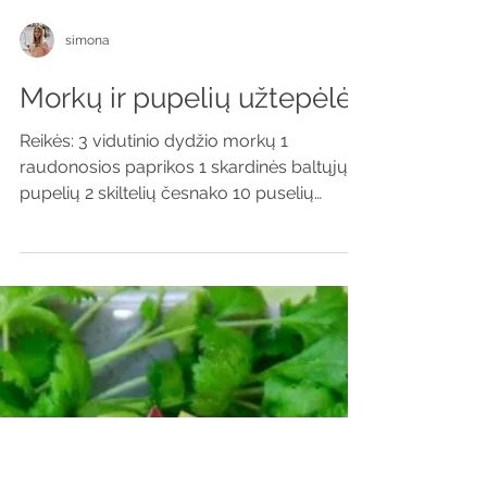
simona
Morkų ir pupelių užtepėlė
Reikės: 3 vidutinio dydžio morkų 1
raudonosios paprikos 1 skardinės baltųjų
pupelių 2 skiltelių česnako 10 puselių
saulėje džiovintų...