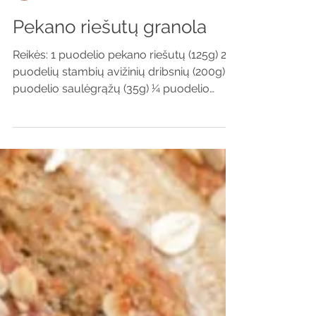
simona
Pekano riešutų granola
Reikės: 1 puodelio pekano riešutų (125g) 2
puodelių stambių avižinių dribsnių (200g) 1⁄4
puodelio saulėgrąžų (35g) 1⁄4 puodelio
moliūgų...