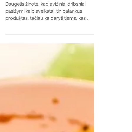
simona
Pusryčių keksiukai
Daugelis žinote, kad avižiniai dribsniai
pasižymi kaip sveikatai itin palankus
produktas, tačiau ką daryti tiems, kas
avižinės košės...