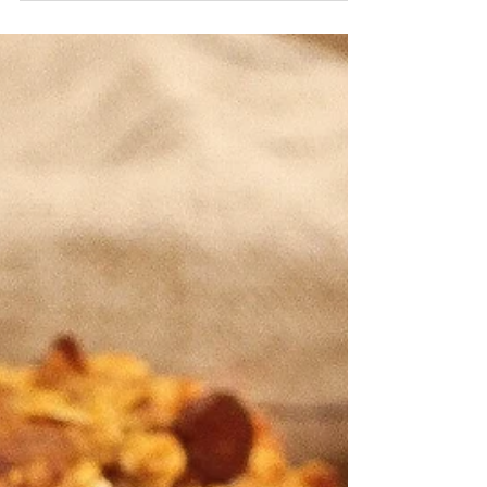
avinžirniais
Visiškai naujas mano atrastas sveikesnis
saldumynas - šokoladinis riešutų kremas,
kurį galima kabinti šaukštu ir neujausti
sąžinės...