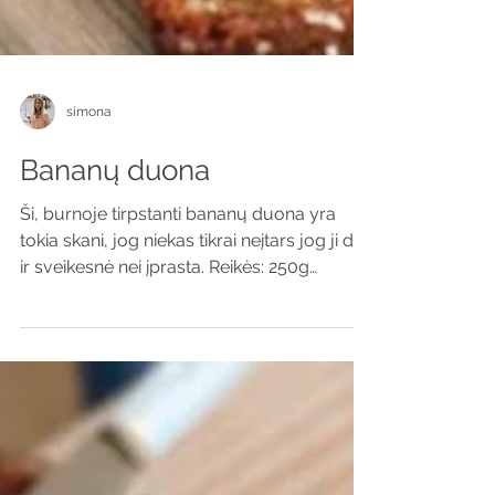
simona
Bananų duona
Ši, burnoje tirpstanti bananų duona yra
tokia skani, jog niekas tikrai neįtars jog ji dar
ir sveikesnė nei įprasta. Reikės: 250g
avižinių...